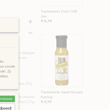
Tracklements Fresh Chilli
Jam
€ 6,39
utney
t pittige rode chilipeper
kip of gewoon op een
ia-
nze sociale
ikt. Zij
hebben
i, rode chilipeper (2%),
Tracklements Sweet Mustard
rvan verzadigde vetzuren
Ketchup
toestaan
€ 6,59
; Eiwit 0,9g; Zout 0,27g.
akkoord