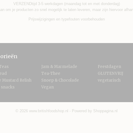
VERZENDtijd 3-5 werkdagen (maandag tot en met donderdag)
an om je producten zo snel mogelijk te laten leveren, maar zijn hiervoor afha
Prijswijzigingen en typefouten voorbehouden
orieën
Teas
Jam & Marmelade
Feestdagen
read
Tea-Thee
GLUTENVRIJ
 Mustard Relish
Snoep & Chocolade
vegetarisch
 snacks
Vegan
© 2026 www.britishfoodshop.nl - Powered by Shoppagina.nl