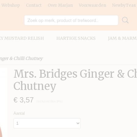
Webshop
Contact
Over Marjan
Voorwaarden
NewbyTeas
Y MUSTARD RELISH
HARTIGE SNACKS
JAM & MARM
nger & Chilli Chutney
Mrs. Bridges Ginger & Ch
Chutney
€ 3,57
(inclusief btw 9%)
Aantal