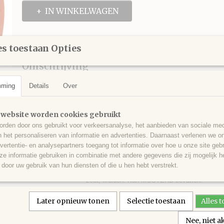
IN WINKELWAGEN
Specificaties
s toestaan Opties
Productcode
38002214
Omschrijving
EAN code
5025692128745
Productcode leverancier
38002214
mming
Details
Over
Mrs. Bridges Ginger & Chilli Ch
Netto gewicht
100,00 g
Mrs. Bridges Ginger & Chilli Chutney. Chutney van appel en gember me
 website worden cookies gebruikt
en kruiden. Heerlijk in en bij Aziatische (roerbak)gerechten, gehakt, 
rden door ons gebruikt voor verkeersanalyse, het aanbieden van sociale med
sandwich voor een zoet, pittige smaak.
n het personaliseren van informatie en advertenties. Daarnaast verlenen we o
Deze chutney wordt geleverd in een glazen potje van 100 gram
vertentie- en analysepartners toegang tot informatie over hoe u onze site gebru
e informatie gebruiken in combinatie met andere gegevens die zij mogelijk 
door uw gebruik van hun diensten of die u hen hebt verstrekt.
Appel, suiker, gember (13%), gerstemoutazijn, u
INGREDIENTEN
zout, kruiden. Kan MOSTERD bevatten.
per 100g: Energie 494kJ/117kcal; Vet 0,0g waa
Later opnieuw tonen
Selectie toestaan
Alles 
VOEDINGSWAARDE
0,0g; Koolhydraten 26,0g waarvan suikers 24,0g
Nee, niet 