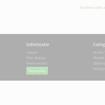
We doen er alles a
Informatie
Categ
Contact
Newby 
Over Marjan
Shortb
Voorwaarden
Chutney
Hartige
Herroeping