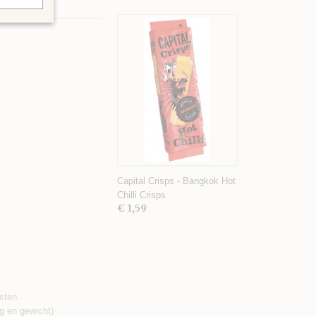
Capital Crisps - Bangkok Hot
Chilli Crisps
€ 1,59
sten.
g en gewicht)