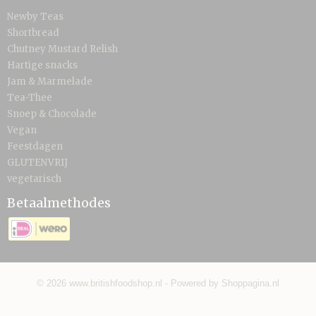
Newby Teas
Shortbread
Chutney Mustard Relish
Hartige snacks
Jam & Marmelade
Tea-Thee
Snoep & Chocolade
Vegan
Feestdagen
GLUTENVRIJ
vegetarisch
Betaalmethodes
© 2026 www.britishfoodshop.nl - Powered by Shoppagina.nl