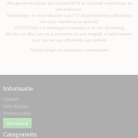
Alle genoemde prijzen zijn inclusief BTW en exclusief verpakkings- en
verzendkosten.
Verpakkings- en verzendkosten vanaf €7,45 per bestelling (afhankelijk
van land, verpakking en gewicht)
VERZENDtijd 3-5 werkdagen (maandag tot en met donderdag)
We doen er alles aan om je producten zo snel mogelijk te laten leveren,
maar zijn hiervoor afhankelijk van anderen
Prijswijzigingen en typefouten voorbehouden
Informatie
Contact
Over Marjan
Voorwaarden
Herroeping
Categorieën