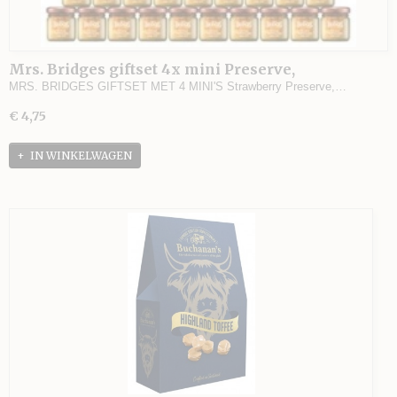
Mrs. Bridges giftset 4x mini Preserve,
Marmalade, Lemon curd
MRS. BRIDGES GIFTSET MET 4 MINI'S Strawberry Preserve,…
€ 4,75
IN WINKELWAGEN