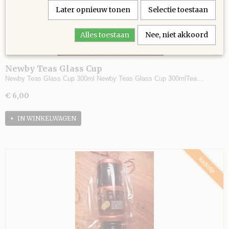
Later opnieuw tonen
Selectie toestaan
Alles toestaan
Nee, niet akkoord
Newby Teas Glass Cup
Newby Teas Glass Cup 300ml Newby Teas Glass Cup 300mlTea…
€ 6,00
IN WINKELWAGEN
kadotip