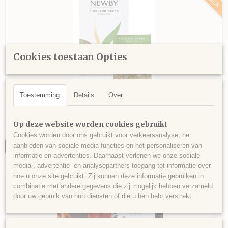
Cookies toestaan Opties
Toestemming
Details
Over
Newby Teas Highland Green
Newby Teas Highland Green Newby Teas Highland GreenA unique…
€ 8,88
Op deze website worden cookies gebruikt
Cookies worden door ons gebruikt voor verkeersanalyse, het
aanbieden van sociale media-functies en het personaliseren van
IN WINKELWAGEN
informatie en advertenties. Daarnaast verlenen we onze sociale
media-, advertentie- en analysepartners toegang tot informatie over
hoe u onze site gebruikt. Zij kunnen deze informatie gebruiken in
combinatie met andere gegevens die zij mogelijk hebben verzameld
door uw gebruik van hun diensten of die u hen hebt verstrekt.