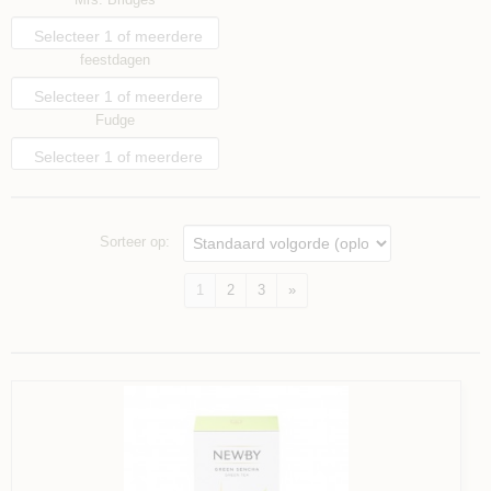
opties
Selecteer 1 of meerdere
feestdagen
opties
Selecteer 1 of meerdere
Fudge
opties
Selecteer 1 of meerdere
opties
Sorteer op:
1
2
3
»