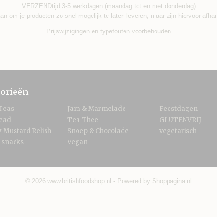
VERZENDtijd 3-5 werkdagen (maandag tot en met donderdag)
an om je producten zo snel mogelijk te laten leveren, maar zijn hiervoor afha
Prijswijzigingen en typefouten voorbehouden
orieën
Teas
Jam & Marmelade
Feestdagen
read
Tea-Thee
GLUTENVRIJ
 Mustard Relish
Snoep & Chocolade
vegetarisch
 snacks
Vegan
© 2026 www.britishfoodshop.nl - Powered by Shoppagina.nl