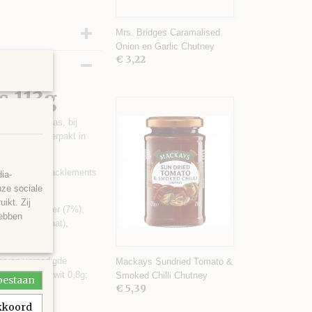
Mrs. Bridges Caramalised
Onion en Garlic Chutney
€ 3,22
s 113g
j (blauwe) kaas, bij
n marinade. Verpakt in
 dan eens de Tracklements
ia-
nze sociale
ikt. Zij
apeño chilipeper (7%),
hebben
(uit concentraat),
arvan verzadigde
Mackays Sundried Tomato &
ers 66,1g; Eiwit 0,8g;
Smoked Chilli Chutney
toestaan
€ 5,39
akkoord