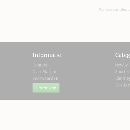
We doen er alles a
Informatie
Categ
Contact
Newby 
Over Marjan
Shortb
Voorwaarden
Chutney
Hartige
Herroeping