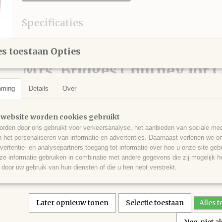
Specificaties
Productcode
38003187
Omschrijving
s toestaan Opties
EAN code
5025692129254
Productcode leverancier
38003187
Mrs. Bridges Chutney for 
Netto gewicht
300,00 g
Bruto gewicht
300,00 g
mming
glas 300g
Details
Over
Mrs. Bridges Chutney for Cheese. Glas 300 gram. Dé Klassieke Brits
 website worden cookies gebruikt
groenten en vruchten.
rden door ons gebruikt voor verkeersanalyse, het aanbieden van sociale med
Past bij allerlei soorten kaas en vlees, bijvoorbeeld op een borrelplank
n het personaliseren van informatie en advertenties. Daarnaast verlenen we o
Suiker, gerstemoutazijn, ui (10%), appel (10%), 
vertentie- en analysepartners toegang tot informatie over hoe u onze site gebru
(7%), bloemkool (7%), courgette (7%), koolraap
e informatie gebruiken in combinatie met andere gegevens die zij mogelijk 
Ingredienten
concentraat), dadels, stroop, knoflookpuree, cit
door uw gebruik van hun diensten of die u hen hebt verstrekt.
zout, MOSTERDZAAD, specerijen. Kan delen va
per 100g: Energie 1084kJ/256kcal; Vet 0,5g wa
Later opnieuw tonen
Selectie toestaan
Alles 
VOEDINGSWAARDE
vetzuren 0,0g; Koolhydraten 59,0g waarvan suik
Zout 0,83g.