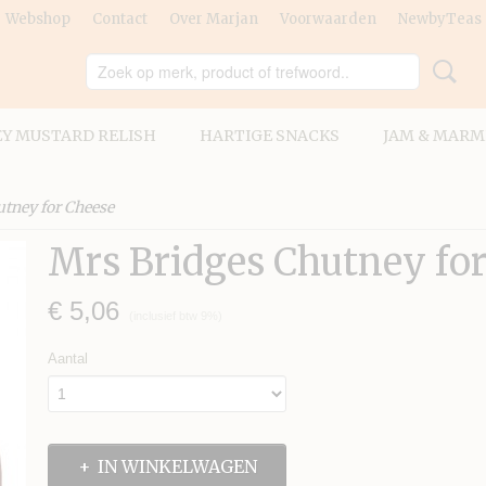
Webshop
Contact
Over Marjan
Voorwaarden
NewbyTeas
Y MUSTARD RELISH
HARTIGE SNACKS
JAM & MARM
tney for Cheese
Mrs Bridges Chutney fo
€ 5,06
(inclusief btw 9%)
Aantal
IN WINKELWAGEN