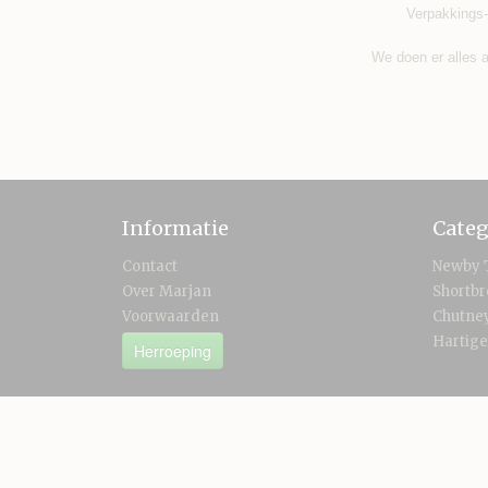
Verpakkings-
We doen er alles a
Informatie
Categ
Contact
Newby 
Over Marjan
Shortb
Voorwaarden
Chutney
Hartige
Herroeping