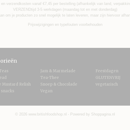
 en verzendkosten vanaf €7,45 per bestelling (afhankelijk van land, verpakkin
VERZENDtijd 3-5 werkdagen (maandag tot en met donderdag)
an om je producten zo snel mogelijk te laten leveren, maar zijn hiervoor afha
Prijswijzigingen en typefouten voorbehouden
orieën
Teas
Jam & Marmelade
Feestdagen
read
Tea-Thee
GLUTENVRIJ
 Mustard Relish
Snoep & Chocolade
vegetarisch
 snacks
Vegan
© 2026 www.britishfoodshop.nl - Powered by Shoppagina.nl