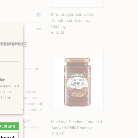
Mrs. Bridges Sun Dried
Tomato and Balsamic
Chutney
€ 3,22
Cheese
e chutney met diverse
ia-
nze sociale
bruine suiker, wortel
ikt. Zij
 (7%), tomatenpuree (uit
hebben
roensap (uit concentraat),
n dadelpitten bevatten.
arvan verzadigde
Mackays Sundried Tomato &
toestaan
ers 58,0g; Eiwit 1,8g;
Smoked Chilli Chutney
€ 5,39