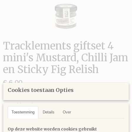
Tracklements giftset 4
mini's Mustard, Chilli Jam
en Sticky Fig Relish
€ 6,00
(inclusief btw 9%)
Cookies toestaan Opties
Specificaties
Toestemming
Details
Over
Productcode
Omschrijving
xxx4minitrack
Op deze website worden cookies gebruikt
EAN code