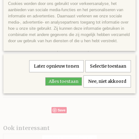
TRACKLEMENTS GIFTSET 4
xxx4minitrack
Cookies worden door ons gebruikt voor verkeersanalyse, het
aanbieden van sociale media-functies en het personaliseren van
Productcode leverancier
MINI'S verpakt in folie
informatie en advertenties. Daarnaast verlenen we onze sociale
xxx4minitrack
media-, advertentie- en analysepartners toegang tot informatie over
Netto gewicht
TRACKLEMENTS GIFTSET 4 MINI'S verpakt
hoe u onze site gebruikt. Zij kunnen deze informatie gebruiken in
110,00 g
combinatie met andere gegevens die zij mogelijk hebben verzameld
Bruto gewicht
in folie ---binnenkort weer op voorraad---
door uw gebruik van hun diensten of die u hen hebt verstrekt.
110,00 g
4 mini's van Tracklements verpakt in folie. Het perfecte cadeau voor
iemand die van hartig lekkers houdt.
1x mini Robust Wholegrain Mustard 25 gram
Later opnieuw tonen
Selectie toestaan
1x mini Strong English Mustard 25 gram
1x mini Sticky Fig Relish 28 gram
1x mini Fresh Chilli Jam 28 gram
Alles toestaan
Nee, niet akkoord
Ook verkrijgbaar met 3 mini's
Save
Ook interessant