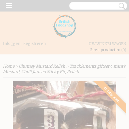
Inloggen
Registreren
UW WINKELWAGEN
Geen producten
(0)
Home
>
Chutney Mustard Relish
>
Tracklements giftset 4 mini's
Mustard, Chilli Jam en Sticky Fig Relish
coming soon