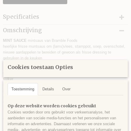
Specificaties
Productcode
Omschrijving
24043013
MINT SAUCE
EAN code
mintsaus van Bramble Foods
heerlijke frisse muntsaus om (lams)vlees, stamppot, soep, ovenschotel,
5060172430130
nieuwe aardappelen te bereiden of gewoon als frisse dressing te
Productcode leverancier
gebruiken in de keuken
24043013
Cookies toestaan Opties
Netto gewicht
Ingrediënten:
190,00 g
water,
suiker,
azijnzuur,
Toestemming
Details
Over
gedroogde mint (6%),
zout,
verdikkingsmiddel: xanthaangom;
Op deze website worden cookies gebruikt
kleurstof: kopercomplexen van chlorofylinen.
Cookies worden door ons gebruikt voor verkeersanalyse, het
aanbieden van sociale media-functies en het personaliseren van
Voedingswaarde per 100g:
informatie en advertenties. Daarnaast verlenen we onze sociale
Energie 426kJ/102kcal;
media-, advertentie- en analysepartners toegang tot informatie over