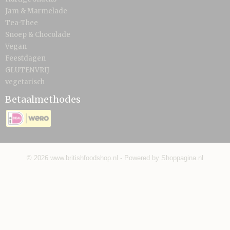
Jam & Marmelade
Tea-Thee
Snoep & Chocolade
Vegan
Feestdagen
GLUTENVRIJ
vegetarisch
Betaalmethodes
© 2026 www.britishfoodshop.nl - Powered by Shoppagina.nl