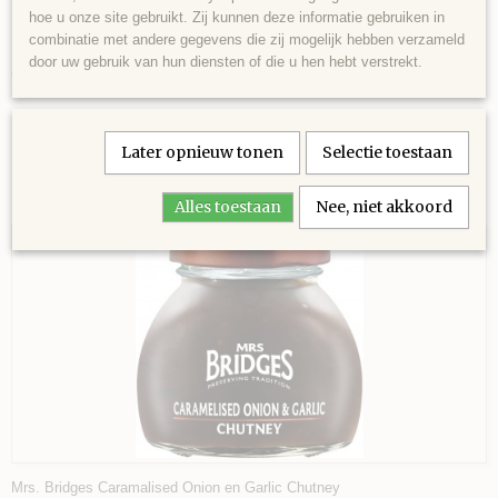
Vet 0,3g waarvan verzadigde vetzuren 0,0g;
hoe u onze site gebruikt. Zij kunnen deze informatie gebruiken in
Koolhydraten 24g waarvan suikers 22g;
combinatie met andere gegevens die zij mogelijk hebben verzameld
Eiwit 1,6g;
door uw gebruik van hun diensten of die u hen hebt verstrekt.
Zout 0,94g.
Save
Later opnieuw tonen
Selectie toestaan
Ook interessant
Alles toestaan
Nee, niet akkoord
Mrs. Bridges Caramalised Onion en Garlic Chutney