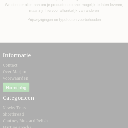
We doen er alles aan om je producten zo snel mogelijk te laten leveren,
maar zijn hiervoor afhankelijk van anderen
Prijswijzigingen en typefouten voorbehouden
Informatie
Contact
Over Marjan
Voorwaarden
Herroeping
Categorieën
Newby Teas
Shortbread
Chutney Mustard Relish
Hartige snacks