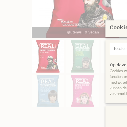
Cookie
glutenvrij & vegan
Toeste
Op deze
Cookies wo
functies e
media-, ad
kunnen dez
verzameld 