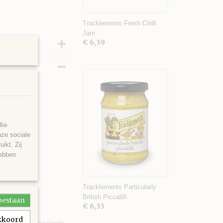
Tracklements Fresh Chilli
Jam
€ 6,39
g
ia-
nze sociale
ikt. Zij
hebben
Tracklements Particularly
British Piccalilli
toestaan
€ 6,33
akkoord