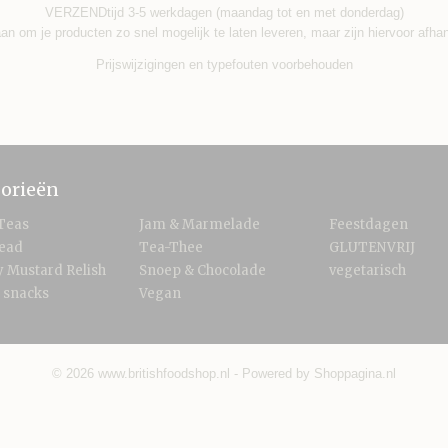
VERZENDtijd 3-5 werkdagen (maandag tot en met donderdag)
an om je producten zo snel mogelijk te laten leveren, maar zijn hiervoor afha
Prijswijzigingen en typefouten voorbehouden
orieën
Teas
Jam & Marmelade
Feestdagen
read
Tea-Thee
GLUTENVRIJ
 Mustard Relish
Snoep & Chocolade
vegetarisch
 snacks
Vegan
© 2026 www.britishfoodshop.nl - Powered by Shoppagina.nl