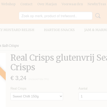
Webshop
Contact
Over Marjan
Voorwaarden
NewbyTeas
Y MUSTARD RELISH
HARTIGE SNACKS
JAM & MARM
a Salt Crisps
Real Crisps glutenvrij Se
Crisps
€ 3,24
(inclusief btw 9%)
Real Crisps
Aantal