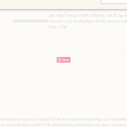
Aardappelen, plantaardige oliën (koolzaad, zon
Ingredienten
verhoudingen, zeezout.
per 100g: Energie 2103kJ/503kcal; Vet 26,9g w
VOEDINGSWAARDE
vetzuren 2,4g; Koolhydraten 56,6g waarvan suik
Zout 1,33g
Save
 genoemde prijzen zijn inclusief BTW en exclusief verpakkings- en verzendko
 en verzendkosten vanaf €7,45 per bestelling (afhankelijk van land, verpakkin