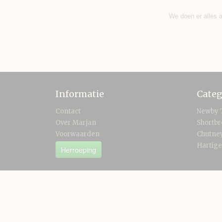
We doen er alles a
Informatie
Categ
Contact
Newby 
Over Marjan
Shortb
Voorwaarden
Chutney
Hartige
Herroeping