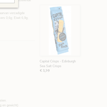
nebloem) in wisselende
aarvan verzadigde
ers 0,6g; Eiwit 6,9g;
Capital Crisps - Edinburgh
Sea Salt Crisps
€ 1,59
sten.
g en gewicht)