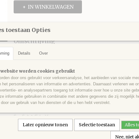
IN WINKELWAGEN
Specificaties
s toestaan Opties
Productcode
72000013-24
Omschrijving
EAN code
5035336000139
Productcode leverancier
72000013
Real Crisps Sea Salt Crisps
mming
Details
Over
Netto gewicht
150,00 g
Bruto gewicht
150,00 g
glutenvrij & vegan zak 150
 website worden cookies gebruikt
rden door ons gebruikt voor verkeersanalyse, het aanbieden van sociale med
Handgebakken aardappelchips met zeezout
n het personaliseren van informatie en advertenties. Daarnaast verlenen we o
Glutenvrij & Vegan
vertentie- en analysepartners toegang tot informatie over hoe u onze site gebru
e informatie gebruiken in combinatie met andere gegevens die zij mogelijk 
Verkrijbaar in de glutenvrije smaken:
door uw gebruik van hun diensten of die u hen hebt verstrekt.
Sea Salt
Sea Salt & Black Pepper
Sea Salt & Cider Vinegar
Sweet Chilli
Later opnieuw tonen
Selectie toestaan
Alles 
Strong Cheese & Onion (niet vegan)
Nee, niet 