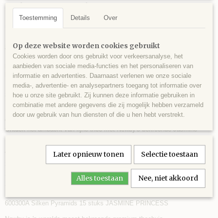
Newby Teas Jasmine Blossom
Newby Teas Jasmine Blossom één van Newby teas meest geliefde
Toestemming
Details
Over
melanges.
Een delicate mix van fijne groene bladeren en de natuurlijke geur van
Op deze website worden cookies gebruikt
jasmijn.
Nachtbloeiende jasmijnbloesems worden gelaagd op een bed van
Cookies worden door ons gebruikt voor verkeersanalyse, het
premium groene theebladeren totdat de sublieme geur van de
aanbieden van sociale media-functies en het personaliseren van
bloembladen wordt geabsorbeerd.
informatie en advertenties. Daarnaast verlenen we onze sociale
Nadat de bloemen zijn verwijderd, wordt deze aromatische groene thee
media-, advertentie- en analysepartners toegang tot informatie over
zorgvuldig verpakt en verzegeld voor versheid.
hoe u onze site gebruikt. Zij kunnen deze informatie gebruiken in
combinatie met andere gegevens die zij mogelijk hebben verzameld
Newby's Jasmine Blossom-thee biedt een bloemig aroma en een zoete,
door uw gebruik van hun diensten of die u hen hebt verstrekt.
delicate smaak.
Ontdek het ambacht van fijne thee met Newby's bekroonde Jasmine
Blossom-theezakjes of een van de loose leaf verpakkingen.
Later opnieuw tonen
Selectie toestaan
Verkrijgbaar in:
310090A Teabags 25 stuks in doos
320090A Teabags 50 stuks in doos
Alles toestaan
Nee, niet akkoord
220090A Carton - Loose Leaf 100g (op aanvraag leverbaar)
130090A Caddie - Loose Leaf 125g (beperkte voorraad)
600300A Silken Pyramids 15 stuks JASMINE PRINCESS