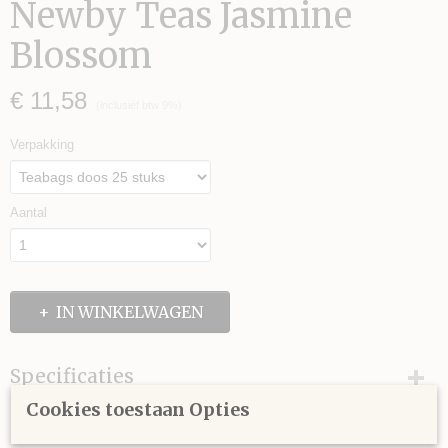
Newby Teas Jasmine
Blossom
€ 11,58
(inclusief btw 9%)
Verpakking
Aantal
IN WINKELWAGEN
Specificaties
Cookies toestaan Opties
Productcode leverancier
Omschrijving
310090A