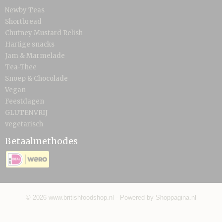
Newby Teas
Shortbread
Chutney Mustard Relish
Hartige snacks
Jam & Marmelade
Tea-Thee
Snoep & Chocolade
Vegan
Feestdagen
GLUTENVRIJ
vegetarisch
Betaalmethodes
© 2026 www.britishfoodshop.nl - Powered by Shoppagina.nl