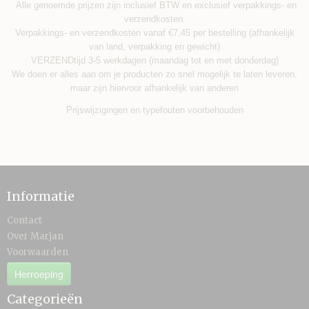
Alle genoemde prijzen zijn inclusief BTW en exclusief verpakkings- en
verzendkosten.
Verpakkings- en verzendkosten vanaf €7,45 per bestelling (afhankelijk
van land, verpakking en gewicht)
VERZENDtijd 3-5 werkdagen (maandag tot en met donderdag)
We doen er alles aan om je producten zo snel mogelijk te laten leveren,
maar zijn hiervoor afhankelijk van anderen
Prijswijzigingen en typefouten voorbehouden
Informatie
Contact
Over Marjan
Voorwaarden
Herroeping
Categorieën