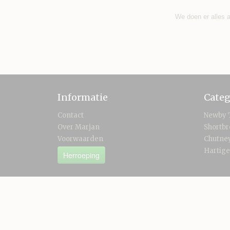
We doen er alles a
Informatie
Categ
Contact
Newby 
Over Marjan
Shortb
Voorwaarden
Chutney
Hartige
Herroeping