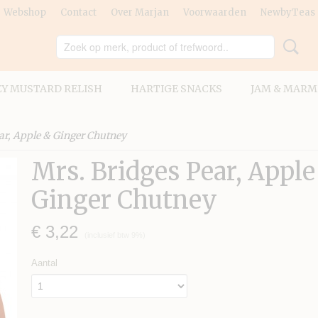
Webshop
Contact
Over Marjan
Voorwaarden
NewbyTeas
Y MUSTARD RELISH
HARTIGE SNACKS
JAM & MARM
ar, Apple & Ginger Chutney
Mrs. Bridges Pear, Apple
Ginger Chutney
€ 3,22
(inclusief btw 9%)
Aantal