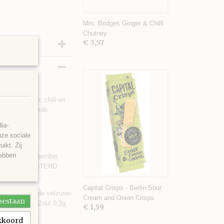
Mrs. Bridges Ginger & Chilli
Chutney
€ 3,57
l met gember, chili en
e, kaas, gekruide
nsandwich.
ia-
nze sociale
ikt. Zij
hebben
stemoutazijn, gember
ipeper. Kan MOSTERD
Capital Crisps - Berlin Sour
rvan verzadigde vetzuren
Cream and Onion Crisps
toestaan
 Eiwit 0,5g; Zout 0,3g.
€ 1,59
akkoord