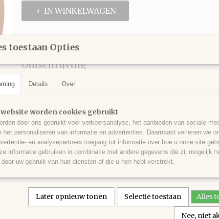
IN WINKELWAGEN
Specificaties
s toestaan Opties
Productcode
38001367
Omschrijving
EAN code
5025692128776
Productcode leverancier
38001367
mming
Details
Over
Netto gewicht
100,00 g
Mrs. Bridges Pear, Apple & Ginger Chutney. Chutney van peer en appe
specerijen. Heerlijk bij stoofvlees, lamsvlees, wildgerechten, barbecu
 website worden cookies gebruikt
gerechten, worst en ham, gegrild vlees, geroosterde groente, kalkoe
rden door ons gebruikt voor verkeersanalyse, het aanbieden van sociale med
n het personaliseren van informatie en advertenties. Daarnaast verlenen we o
Verpakt in een glas van 100 gram
vertentie- en analysepartners toegang tot informatie over hoe u onze site gebru
e informatie gebruiken in combinatie met andere gegevens die zij mogelijk 
Peer (26%), bruine suiker, appel (19%), ui, ger
door uw gebruik van hun diensten of die u hen hebt verstrekt.
(2%), knoflookpuree, zout, kruiden, rode chil
INGREDIENTEN
bevatten.
per 100g: Energie 597kJ/141kcal; Vet 0,2g waa
VOEDINGSWAARDE
Later opnieuw tonen
Selectie toestaan
Alles 
0,0g; Koolhydraten 34,1g waarvan suikers 33,3g;
Nee, niet 