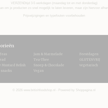
VERZENDtijd 3-5 werkdagen (maandag tot en met donderdag)
an om je producten zo snel mogelijk te laten leveren, maar zijn hiervoor afha
Prijswijzigingen en typefouten voorbehouden
orieën
Teas
Jam & Marmelade
Feestdagen
read
Tea-Thee
GLUTENVRIJ
 Mustard Relish
Snoep & Chocolade
vegetarisch
 snacks
Vegan
© 2026 www.britishfoodshop.nl - Powered by Shoppagina.nl