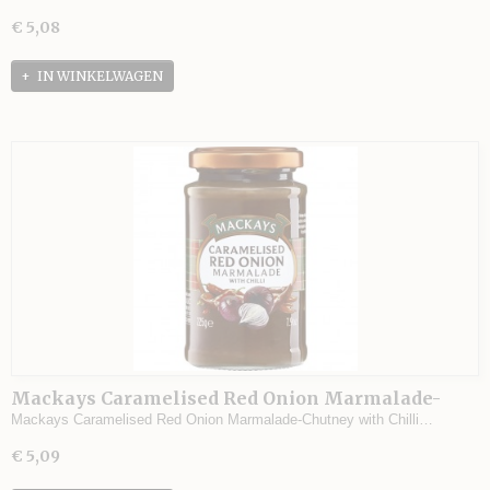
€ 5,08
IN WINKELWAGEN
Mackays Caramelised Red Onion Marmalade-
Chutney with Chilli
Mackays Caramelised Red Onion Marmalade-Chutney with Chilli…
€ 5,09