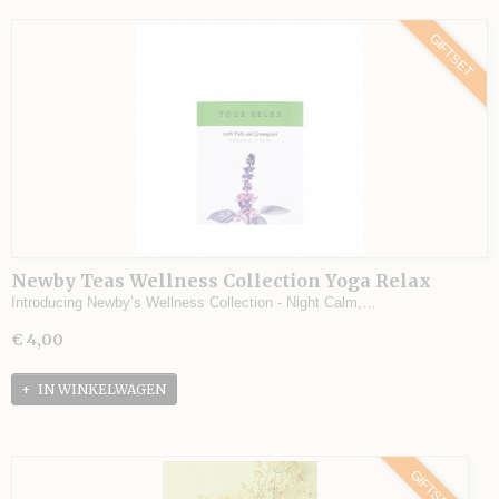
GIFTSET
Newby Teas Wellness Collection Yoga Relax
GIFTSET
Introducing Newby’s Wellness Collection - Night Calm,…
€ 4,00
IN WINKELWAGEN
GIFTSET