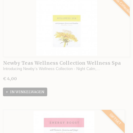
Wellness Collectio
Newby Teas Wellness Collection Wellness Spa
GIFTSET
Introducing Newby’s Wellness Collection - Night Calm,…
€ 4,00
IN WINKELWAGEN
GIFTSET