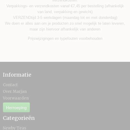
verzendkosten.
Verpakkings- en verzendkosten vanaf €7,45 per bestelling (afhankelijk
van land, verpakking en gewicht)
VERZENDtijd 3-5 werkdagen (maandag tot en met donderdag)
We doen er alles aan om je producten zo snel mogelijk te laten leveren,
maar zijn hiervoor afhankelijk van anderen
Prijswijzigingen en typefouten voorbehouden
Informatie
Contact
Over Marjan
Voorwaarden
Herroeping
Categorieën
Newby Teas