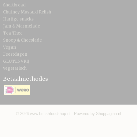
Shortbread
Chutney Mustard Relish
Hartige snacks
Jam & Marmelade
Tea-Thee
Snoep & Chocolade
Vegan
Feestdagen
GLUTENVRIJ
vegetarisch
Betaalmethodes
© 2026 www.britishfoodshop.nl - Powered by Shoppagina.nl