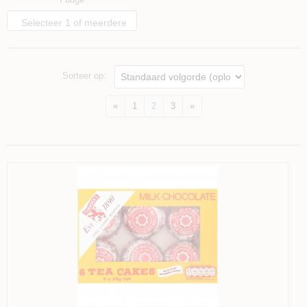
opties
Selecteer 1 of meerdere
opties
Sorteer op:
«
1
2
3
»